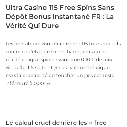
Ultra Casino 115 Free Spins Sans
Dépôt Bonus Instantané FR : La
Vérité Qui Dure
Les opérateurs vous brandissent 115 tours gratuits
comme si c’était de l’or en barre, alors qu’en
réalité chaque spin ne vaut que 0,10 € de mise
virtuelle. 115 × 0,10 = 11,5 € de valeur théorique,
mais la probabilité de toucher un jackpot reste
inférieure à 0,001 %.
Casino offshore Québec : la farce fiscale qui ne
paie jamais gros
Le calcul cruel derrière les « free