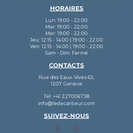
HORAIRES
Lun: 19:00 - 22:00
Mar: 19:00 - 22:00
Mer: 19:00 - 22:00
Jeu: 12:15 - 14:00 | 19:00 - 22:00
Ven: 12:15 - 14:00 | 19:00 - 22:00
Sam - Dim: Fermé
CONTACTS
Rue des Eaux-Vives 63,
1207 Genève
Tel: +41 227006738
info@ledecanteur.com
SUIVEZ-NOUS