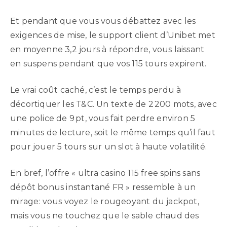
Et pendant que vous vous débattez avec les
exigences de mise, le support client d’Unibet met
en moyenne 3,2 jours à répondre, vous laissant
en suspens pendant que vos 115 tours expirent.
Le vrai coût caché, c’est le temps perdu à
décortiquer les T&C. Un texte de 2 200 mots, avec
une police de 9 pt, vous fait perdre environ 5
minutes de lecture, soit le même temps qu’il faut
pour jouer 5 tours sur un slot à haute volatilité.
En bref, l’offre « ultra casino 115 free spins sans
dépôt bonus instantané FR » ressemble à un
mirage: vous voyez le rougeoyant du jackpot,
mais vous ne touchez que le sable chaud des