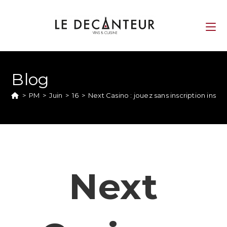
Blog
>
PM
>
Juin
>
16
>
Next Casino : jouez sans inscription instan
Next