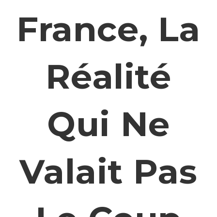
France, La
Réalité
Qui Ne
Valait Pas