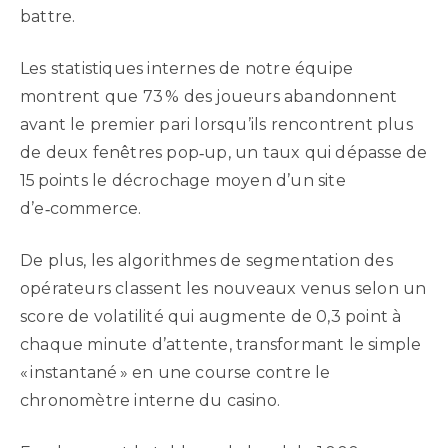
battre.
Les statistiques internes de notre équipe
montrent que 73 % des joueurs abandonnent
avant le premier pari lorsqu’ils rencontrent plus
de deux fenêtres pop‑up, un taux qui dépasse de
15 points le décrochage moyen d’un site
d’e‑commerce.
De plus, les algorithmes de segmentation des
opérateurs classent les nouveaux venus selon un
score de volatilité qui augmente de 0,3 point à
chaque minute d’attente, transformant le simple
« instantané » en une course contre le
chronomètre interne du casino.