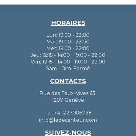
HORAIRES
Lun: 19:00 - 22:00
Mar: 19:00 - 22:00
Mer: 19:00 - 22:00
Jeu: 12:15 - 14:00 | 19:00 - 22:00
Ven: 12:15 - 14:00 | 19:00 - 22:00
Sam - Dim: Fermé
CONTACTS
Rue des Eaux-Vives 63,
1207 Genève
Tel: +41 227006738
info@ledecanteur.com
SUIVEZ-NOUS