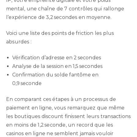
IP, votre empreinte digitale et votre poids
mental, une chaîne de 7 contrôles qui rallonge
l’expérience de 3,2 secondes en moyenne.
Voici une liste des points de friction les plus
absurdes :
Vérification d’adresse en 2 secondes
Analyse de la session en 1,5 secondes
Confirmation du solde fantôme en
0,9 seconde
En comparant ces étapes à un processus de
paiement en ligne, vous remarquez que même
les boutiques discount finissent leurs transactions
en moins de 1,2 seconde, un record que les
casinos en ligne ne semblent jamais vouloir