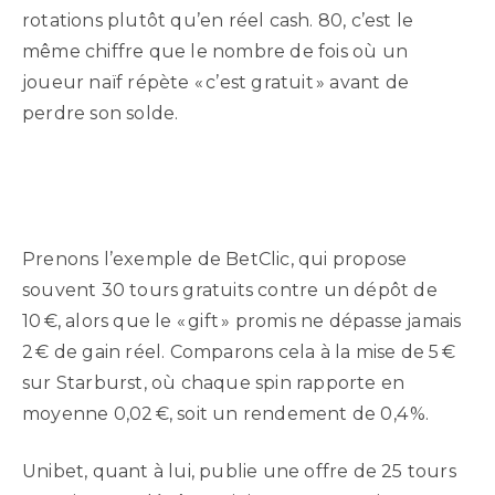
rotations plutôt qu’en réel cash. 80, c’est le
même chiffre que le nombre de fois où un
joueur naïf répète « c’est gratuit » avant de
perdre son solde.
Le slot casino fruité n’est pas une confiture, c’est
une machine à perdre du temps
Prenons l’exemple de BetClic, qui propose
souvent 30 tours gratuits contre un dépôt de
10 €, alors que le « gift » promis ne dépasse jamais
2 € de gain réel. Comparons cela à la mise de 5 €
sur Starburst, où chaque spin rapporte en
moyenne 0,02 €, soit un rendement de 0,4 %.
Unibet, quant à lui, publie une offre de 25 tours