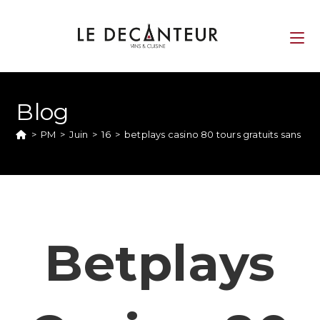
Blog
>
PM
>
Juin
>
16
>
betplays casino 80 tours gratuits sans d
Betplays