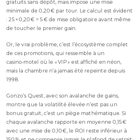
gratuits sans dépôt, mais impose une mise
minimale de 0,20 € par tour. Le calcul est évident
: 25 × 0,20 € = 5 € de mise obligatoire avant même
de toucher le premier gain.
Or, le vrai problème, c’est l’écosystème complet
de ces promotions, qui ressemble à un
casino‑motel où le « VIP » est affiché en néon,
mais la chambre n’a jamais été repeinte depuis
1998.
Gonzo’s Quest, avec son avalanche de gains,
montre que la volatilité élevée n’est pas un
bonus gratuit, c’est un piège mathématique. Si
chaque avalanche rapporte en moyenne 0,15 €
avec une mise de 0,10 €, le ROI reste inférieur à
150 % et ne compense jamais le plafond de retrait