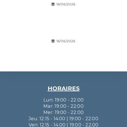
16/06/2026
myjackpot casino 85 free spins sans dépôt à
l’inscription FR : la promesse qui pue plus fort
que le café du matin
16/06/2026
HORAIRES
Lun: 19:00 - 22:00
Mar: 19:00 - 22:00
Mer: 19:00 - 22:00
Jeu: 12:15 - 14:00 | 19:00 - 22:00
Ven: 12:15 - 14:00 | 19:00 - 22:00