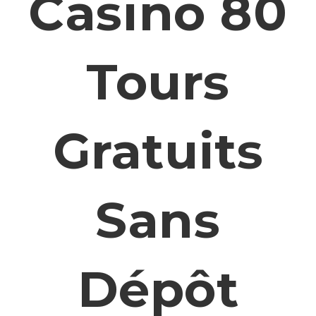
Casino 80
Tours
Gratuits
Sans
Dépôt