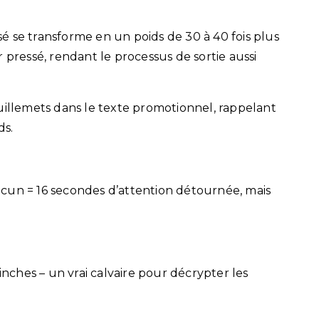
é se transforme en un poids de 30 à 40 fois plus
r pressé, rendant le processus de sortie aussi
e guillemets dans le texte promotionnel, rappelant
ds.
acun = 16 secondes d’attention détournée, mais
 inches – un vrai calvaire pour décrypter les