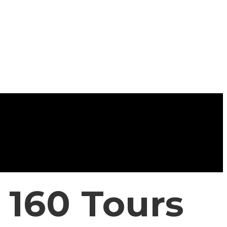
 160 Tours