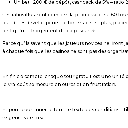
Unibet : 200 € de dépôt, cashback de 5% – ratio 2
Ces ratios illustrent combien la promesse de « 160 t
lourd. Les développeurs de l’interface, en plus, placen
lent qu’un chargement de page sous 3G.
Parce qu’ils savent que les joueurs novices ne liront ja
à chaque fois que les casinos ne sont pas des organisati
5gringos casino free spins sans wager sans dépôt Franc
En fin de compte, chaque tour gratuit est une unité 
le vrai coût se mesure en euros et en frustration.
Vbet Casino 180 Tours Gratuits Sans Dépôt : L’Offre Ex
Et pour couronner le tout, le texte des conditions utili
exigences de mise.