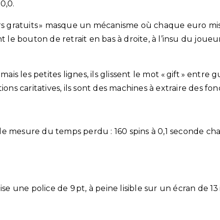
0,0.
ours gratuits » masque un mécanisme où chaque euro mis
t le bouton de retrait en bas à droite, à l’insu du joueu
mais les petites lignes, ils glissent le mot « gift » entr
ons caritatives, ils sont des machines à extraire des fon
e : la vérité crue qui dérange
de mesure du temps perdu : 160 spins à 0,1 seconde ch
clusive France qui Ne Fait Pas le Tout
se une police de 9 pt, à peine lisible sur un écran de 13