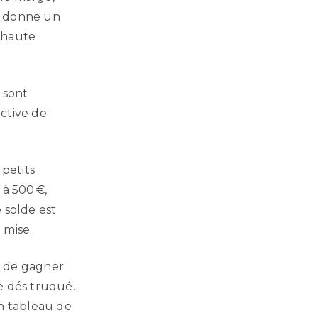
e donne un
 haute
 sont
ctive de
 petits
 à 500 €,
e solde est
 mise.
té de gagner
de dés truqué.
un tableau de