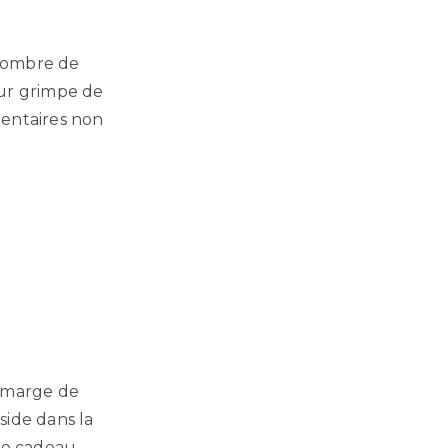
 nombre de
eur grimpe de
mentaires non
 marketing
illon de la
rie du chaos
a marge de
side dans la
 le cadeau