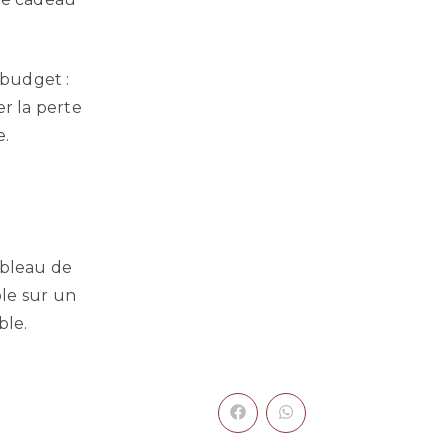
 budget :
er la perte
e.
errière le
tableau de
ble sur un
ble.