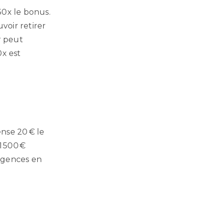
30x le bonus.
voir retirer
r peut
0x est
romesses
ense 20 € le
1 500 €
igences en
qui ne vaut