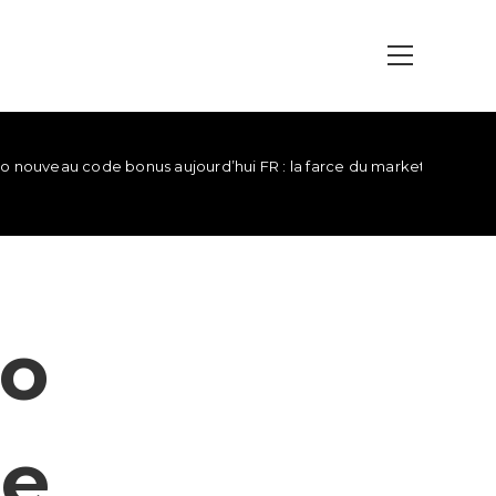
ino nouveau code bonus aujourd’hui FR : la farce du marketing qui n
no
de