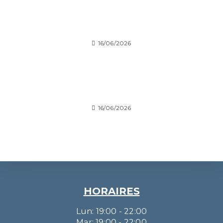
Offres gratuits de bonus de casino : le
mirage des marketeurs qui vous coûtera plus
cher que vous ne le pensez
16/06/2026
tombola casino 170 free spins sans dépôt
code bonus 2026 : la vraie mécanique
derrière le mirage
16/06/2026
HORAIRES
Lun: 19:00 - 22:00
Mar: 19:00 - 22:00