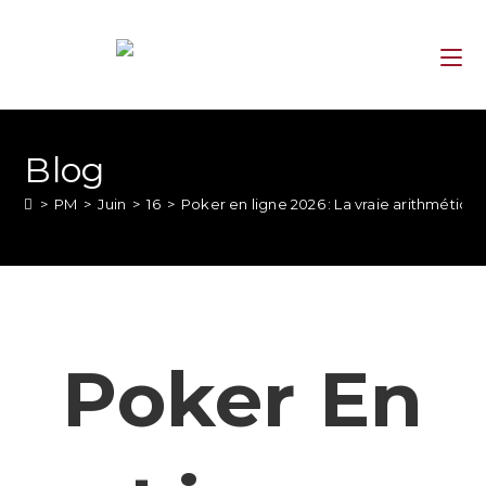
Blog
>
PM
>
Juin
>
16
>
Poker en ligne 2026 : La vraie arithmétique 
Poker En