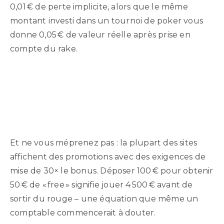
0,01 € de perte implicite, alors que le même
montant investi dans un tournoi de poker vous
donne 0,05 € de valeur réelle après prise en
compte du rake.
Quel jeu de casino en ligne rapporte le plus ? Le
mythe décortiqué par un vétéran blasé
7bit casino bonus premier dépôt 2026 : la réalité
froide derrière le glitter
Et ne vous méprenez pas : la plupart des sites
affichent des promotions avec des exigences de
mise de 30× le bonus. Déposer 100 € pour obtenir
50 € de « free » signifie jouer 4 500 € avant de
sortir du rouge – une équation que même un
comptable commencerait à douter.