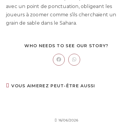
avec un point de ponctuation, obligeant les
joueurs à zoomer comme s’ils cherchaient un
grain de sable dans le Sahara.
WHO NEEDS TO SEE OUR STORY?
VOUS AIMEREZ PEUT-ÊTRE AUSSI
Le meilleur site web de casino en ligne : la
vérité crue derrière les promesses
scintillantes
16/06/2026