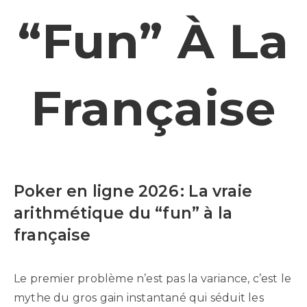
“fun” À La
Française
Poker en ligne 2026 : La vraie
arithmétique du “fun” à la
française
Le premier problème n’est pas la variance, c’est le
mythe du gros gain instantané qui séduit les