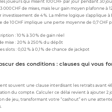
 les joueurs qui misent 100 CHF par jour pendant 30 jou
 000 CHF de mises, mais leur gain moyen plafonne à 12
r investissement de 4 %. La même logique s’applique à 
e de 10 CHF implique une perte moyenne de 0,7 CHF pa
iption : 10 % à 30 % de gain réel
e mise : 20 % à 250 % du dépôt
des slots : 0,02 % à 0,1 % de chance de jackpot
bscur des conditions : clauses qui vous fo
ent souvent une clause interdisant les retraits avant 4
dation du compte. Calculer ce délai revient à ajouter 2 j
on de jeu, transformant votre “cashout” en une attent
.