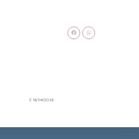
tclic Casino 50 tours gratuits sans
wager, sans dépôt : l’illusion
athématique qui tourne en rond
16/06/2026