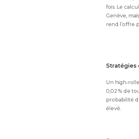
fois. Le calc
Genève, mais 
rend l’offre 
Shinywilds C
creuses
Stratégies
Un high‑roll
0,02 % de to
probabilité d
élevé.
code promo c