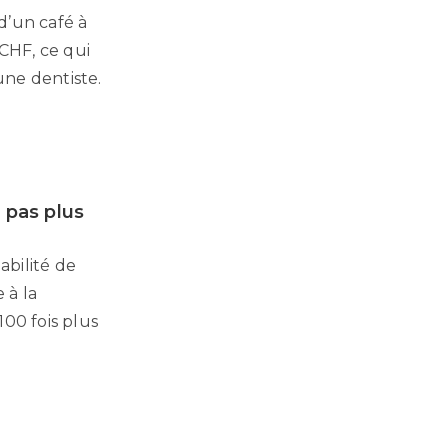
 d’un café à
 CHF, ce qui
une dentiste.
omesses
 pas plus
abilité de
 à la
100 fois plus
amais