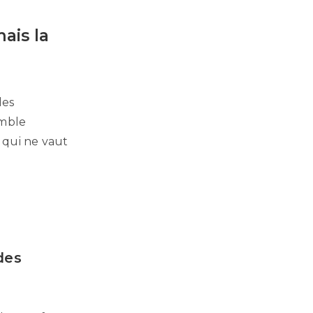
ais la
les
emble
 qui ne vaut
x des
des