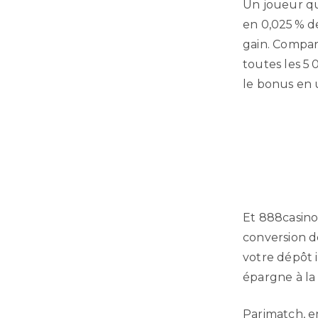
Un joueur qu
en 0,025 % de
gain. Compare
toutes les 5
le bonus en 
Wazamba casi
parfum d’un 
Casinozer Ca
Marketing à 
Et 888casino
conversion de
votre dépôt i
épargne à la
Parimatch, e