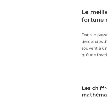
Le meill
fortune 
Dans le paysa
dividendes d
souvent à un
qu’une fracti
24slots casi
marketeurs
Les chiff
mathémat