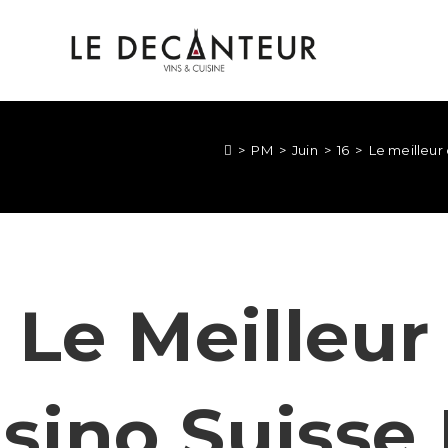
>
PM
>
Juin
>
16
>
Le meilleur
Le Meilleur
sino Suisse