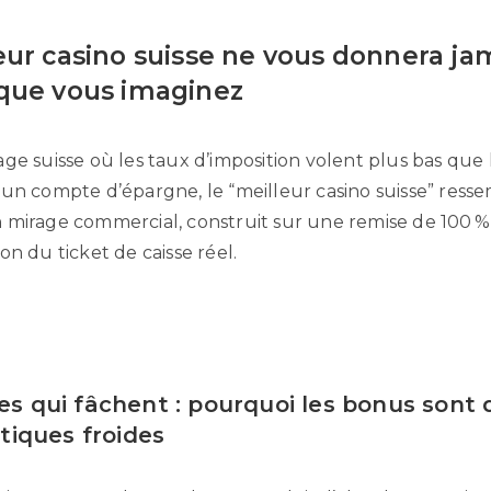
eur casino suisse ne vous donnera jam
que vous imaginez
ge suisse où les taux d’imposition volent plus bas que 
’un compte d’épargne, le “meilleur casino suisse” ress
 mirage commercial, construit sur une remise de 100 %
on du ticket de caisse réel.
no bonus code free spins instantané : la poudre aux yeu
res qui fâchent : pourquoi les bonus sont 
iques froides