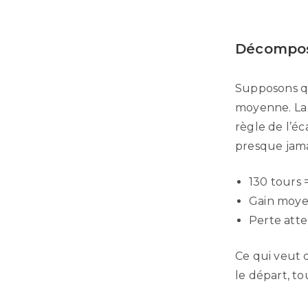
“cadeau” gra
Décomposi
Supposons qu
moyenne. La v
règle de l’éc
presque jama
130 tours =
Gain moyen
Perte atten
Ce qui veut 
le départ, to