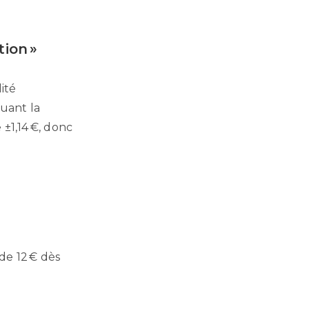
ion »
ité
quant la
±1,14 €, donc
de 12 € dès