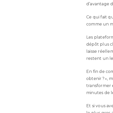
d’avantage d
Ce qui fait 
comme un ma
Les platefor
dépôt plus cl
laisse réelle
restent un 
En fin de com
obtenir ? », 
transformer e
minutes de l
Et si vous a
le plus gros 