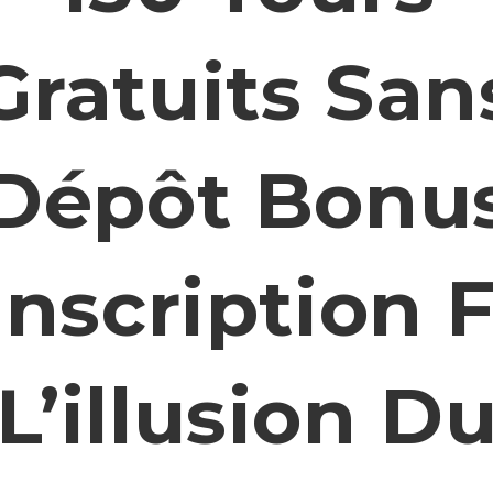
Gratuits San
Dépôt Bonu
inscription F
L’illusion D