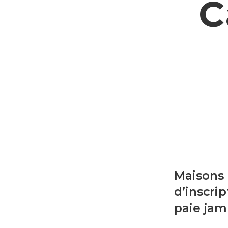
C
Maisons 
d’inscrip
paie jam