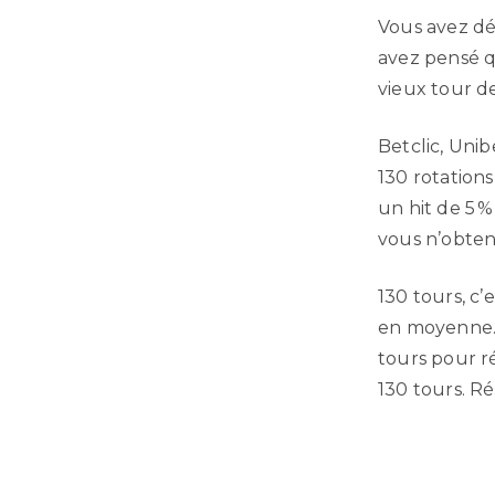
Vous avez déj
avez pensé qu
vieux tour de
Betclic, Unib
130 rotation
un hit de 5 
vous n’obten
130 tours, c’
en moyenne. 
tours pour r
130 tours. Rés
Betplay Casi
Casino sans 