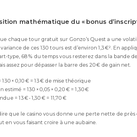
tuit
tion mathématique du « bonus d’inscript
e chaque tour gratuit sur Gonzo’s Quest a une volatil
ariance de ces 130 tours est d’environ 1,3 €². En appli
art-type, 68 % du temps vous resterez dans la bande de 
is assez pour dépasser la barre des 20 € de gain net.
 130 × 0,10 € = 13 € de mise théorique
 estimé = 130 × 0,05 × 0,20 € = 1,30 €
due = 13 € - 1,30 € = 11,70 €
dire que le casino vous donne une perte nette de près 
ut en vous faisant croire à une aubaine.