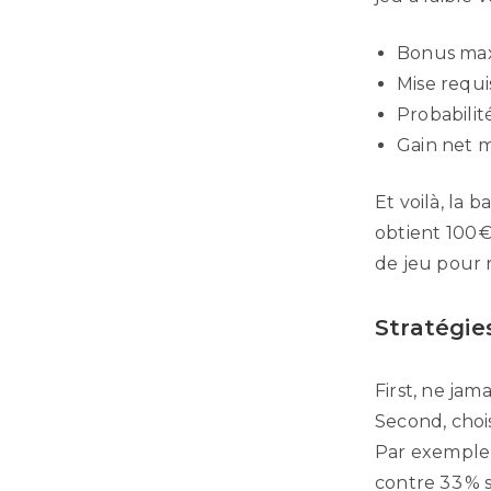
Bonus max
Mise requis
Probabilit
Gain net m
Et voilà, la
obtient 100 €
de jeu pour r
Stratégie
First, ne jam
Second, chois
Par exemple,
contre 33 % s