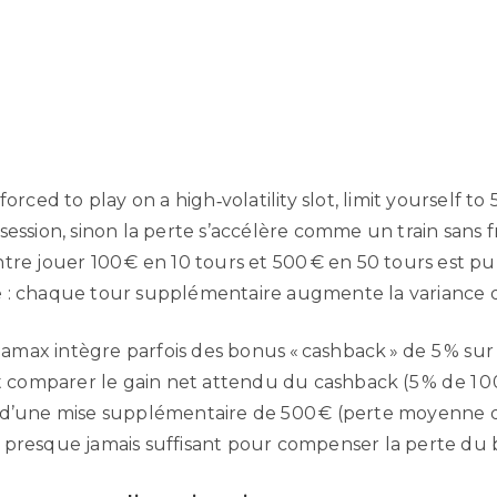
 pour le fun sans inscription : la vérité crue derrière l
ivescore bet casino 150 tours gratuits sans dépôt aujou
quand les promesses deviennent du gras à mâcher
forced to play on a high‑volatility slot, limit yourself to
session, sinon la perte s’accélère comme un train sans fr
ntre jouer 100 € en 10 tours et 500 € en 50 tours est 
 : chaque tour supplémentaire augmente la variance d
max intègre parfois des bonus « cashback » de 5 % sur 
ut comparer le gain net attendu du cashback (5 % de 1 0
 d’une mise supplémentaire de 500 € (perte moyenne de
 presque jamais suffisant pour compenser la perte du bo