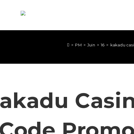
>
PM
>
Juin
>
16
>
kakadu casi
akadu Casi
Code Prom