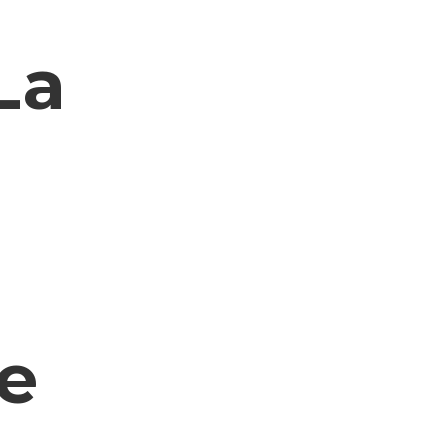
La
s
e