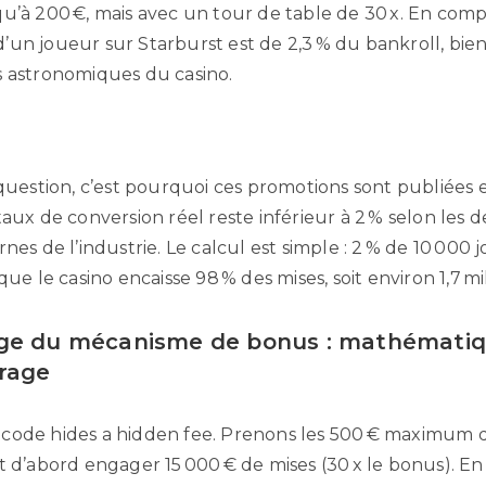
u’à 200 €, mais avec un tour de table de 30 x. En compa
’un joueur sur Starburst est de 2,3 % du bankroll, bie
s astronomiques du casino.
o : avis et bonus 2026, la réalité derrière le bling-bling
 question, c’est pourquoi ces promotions sont publiées e
taux de conversion réel reste inférieur à 2 % selon les d
rnes de l’industrie. Le calcul est simple : 2 % de 10 000
 que le casino encaisse 98 % des mises, soit environ 1,7 mi
ge du mécanisme de bonus : mathémati
rage
code hides a hidden fee. Prenons les 500 € maximum 
it d’abord engager 15 000 € de mises (30 x le bonus). E