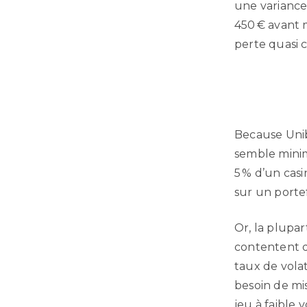
une variance
450 € avant 
perte quasi c
Platinumplay 
marketing
Because Unib
semble minim
5 % d’un casi
sur un porte
Or, la plupar
contentent de
taux de vola
besoin de mi
jeu à faible 