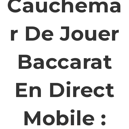
Cauchema
R De Jouer
Baccarat
En Direct
Mobile :