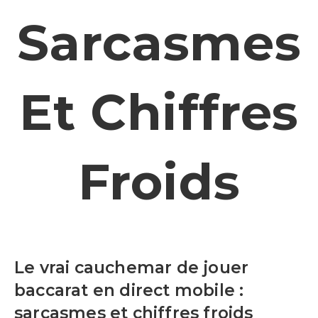
Sarcasmes
Et Chiffres
Froids
Le vrai cauchemar de jouer
baccarat en direct mobile :
sarcasmes et chiffres froids