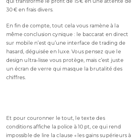
qui transforme le profit de 15 € en une attente de
30 € en frais divers.
En fin de compte, tout cela vous ramène à la
même conclusion cynique : le baccarat en direct
sur mobile n’est qu’une interface de trading de
hasard, déguisée en luxe. Vous pensez que le
design ultra‑lisse vous protège, mais c’est juste
un écran de verre qui masque la brutalité des
chiffres.
Carousel casino avis et bonus 2026 : le grand
cirque des promesses creuses
Et pour couronner le tout, le texte des
conditions affiche la police à 10 pt, ce qui rend
impossible de lire la clause « les gains supérieurs à