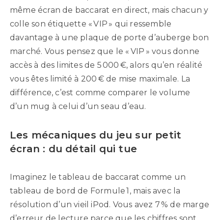
même écran de baccarat en direct, mais chacun y
colle son étiquette « VIP » qui ressemble
davantage à une plaque de porte d’auberge bon
marché. Vous pensez que le « VIP » vous donne
accès à des limites de 5 000 €, alors qu’en réalité
vous êtes limité à 200 € de mise maximale. La
différence, c’est comme comparer le volume
d’un mug à celui d’un seau d’eau.
Les mécaniques du jeu sur petit
écran : du détail qui tue
Imaginez le tableau de baccarat comme un
tableau de bord de Formule 1, mais avec la
résolution d’un vieil iPod. Vous avez 7 % de marge
d’erreur de lecture parce que les chiffres sont