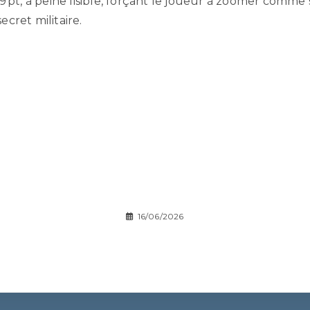
9 pt, à peine lisible, forçant le joueur à zoomer comme s
cret militaire.
 le
bigfish casino VIP free spins sans
dépôt 2026 FR – la farce qui dure
ult
16/06/2026