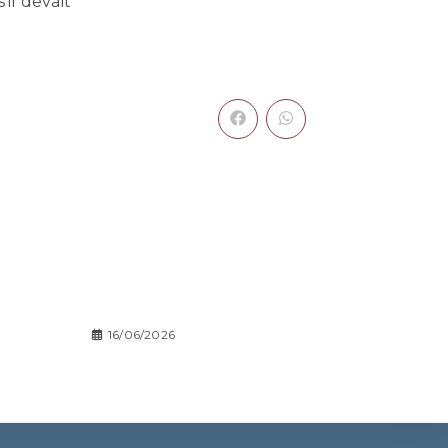
’il devait
Casino sans licence retrait
ra‑rapide : la vérité crue derrière le
mirage du “cash instantané”
16/06/2026