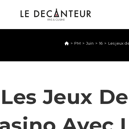
>
PM
>
Juin
>
16
>
Les jeux d
Les Jeux De
asino Avec 