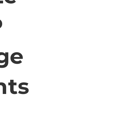
P
age
nts