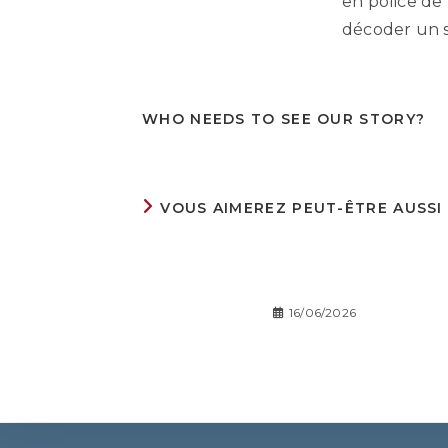
en police de 
décoder un se
WHO NEEDS TO SEE OUR STORY?
VOUS AIMEREZ PEUT-ÊTRE AUSSI
Rich casino free spins sans dépôt :
mythe qui coûte cher
16/06/2026