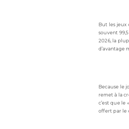
Casino jeu Av
But les jeux
souvent 99,5
2026, la plup
d’avantage ma
Playluck Casi
yeux
Because le jo
remet à la c
c’est que le 
offert par le 
Cracks légau