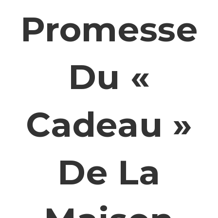
Promesse
Du «
Cadeau »
De La