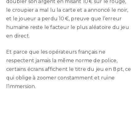
doubler son argent en misant 10 € sur le rouge,
le croupier a mal lu la carte et a annoncé le noir,
et le joueur a perdu 10 €, preuve que l’erreur
humaine reste le facteur le plus aléatoire du jeu
en direct.
Et parce que les opérateurs français ne
respectent jamais la même norme de police,
certains écrans affichent le titre du jeu en 8 pt, ce
qui oblige à zoomer constamment et ruine
l’immersion.
0xbet casino bonus aujourd’hui sans dépôt
instantané France : le grand leurre des promos
éclair
Monte Cryptos Casino Cashback Sans Dépôt
France : Le Grand Mirage des Promotions