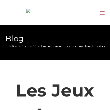
Blog
>
PM
>
Juin
>
16
>
Les jeux avec croupier en direct mobile t
Les Jeux