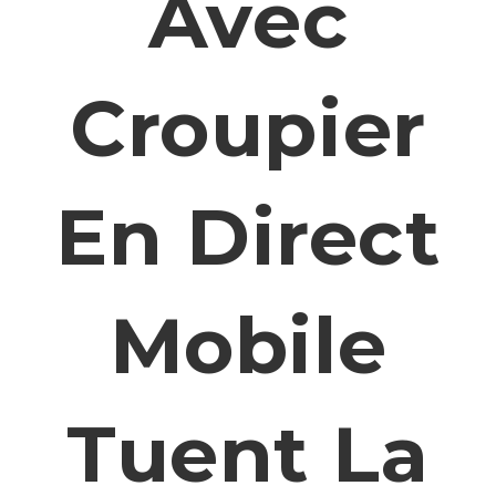
Avec
Croupier
En Direct
Mobile
Tuent La