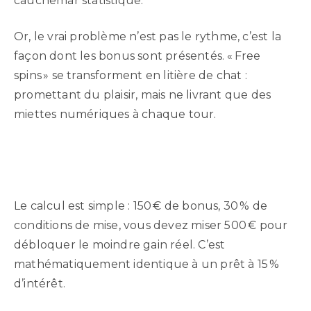
cauchemar statistique.
Or, le vrai problème n’est pas le rythme, c’est la
façon dont les bonus sont présentés. « Free
spins » se transforment en litière de chat :
promettant du plaisir, mais ne livrant que des
miettes numériques à chaque tour.
All slots casino free spins sans dépôt : la vérité
crue derrière le mirage marketing
Le calcul est simple : 150 € de bonus, 30 % de
conditions de mise, vous devez miser 500 € pour
débloquer le moindre gain réel. C’est
mathématiquement identique à un prêt à 15 %
d’intérêt.