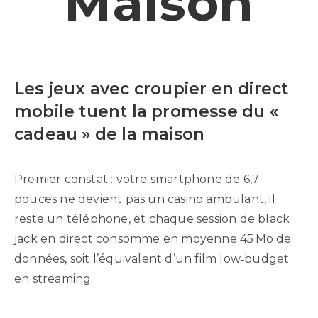
Maison
Les jeux avec croupier en direct
mobile tuent la promesse du «
cadeau » de la maison
Premier constat : votre smartphone de 6,7
pouces ne devient pas un casino ambulant, il
reste un téléphone, et chaque session de black
jack en direct consomme en moyenne 45 Mo de
données, soit l’équivalent d’un film low‑budget
en streaming.
Shinywilds Casino Code VIP Free Spins FR : La