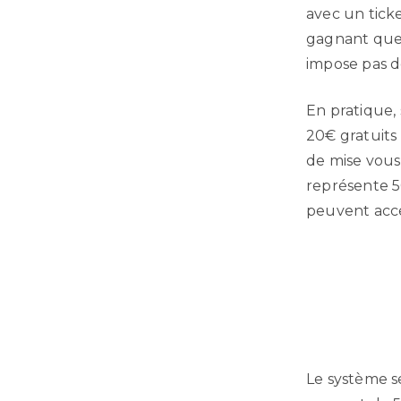
avec un ticke
gagnant que 
impose pas de
En pratique,
20€ gratuits 
de mise vous
représente 50
peuvent accep
Fresh casino 
marketeux
Spinanga Casi
ne vaut pas 
Le système se