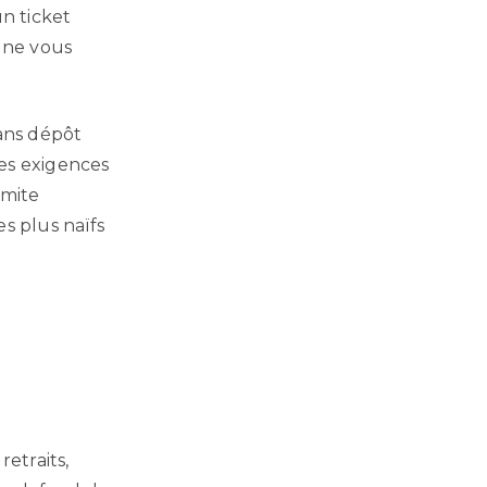
un ticket
e ne vous
sans dépôt
les exigences
imite
s plus naïfs
érange les
adeau » qui
retraits,