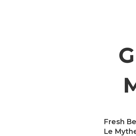
G
M
Fresh Be
Le Mythe