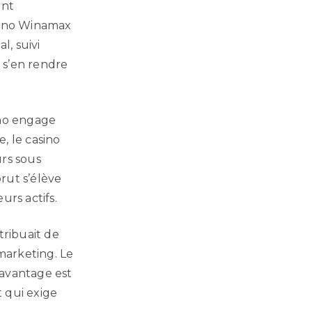
ant
asino Winamax
l, suivi
 s’en rendre
ino engage
, le casino
urs sous
rut s’élève
urs actifs.
tribuait de
 marketing. Le
e avantage est
 qui exige