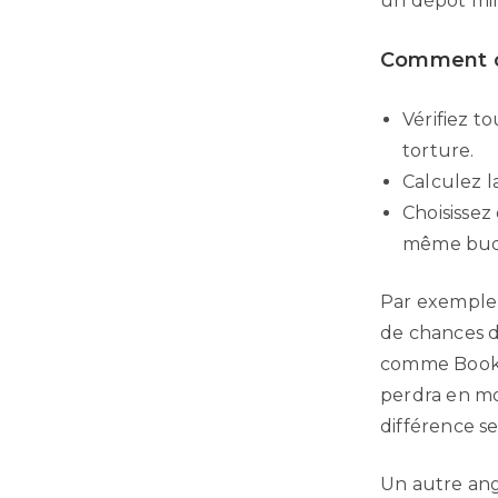
un dépôt min
Comment co
Vérifiez to
torture.
Calculez l
Choisissez
même bud
Par exemple, 
de chances d
comme Book o
perdra en mo
différence s
Un autre angl