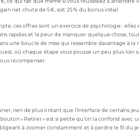
€, ce qui fait que même si vous réussissez à atteindre 
 gain net chute de 5 €, soit 25 % du bonus initial.
pte, ces offres sont un exercice de psychologie : elles 
gains rapides et la peur de manquer quelque chose, tou
ans une boucle de mise qui ressemble davantage à la
uest, où chaque étape vous pousse un peu plus loin s
vous récompenser.
sino déposez 1 € obtenez 100 free spins France : la pro
u’un ticket de métro
code promo bonus 2026 : la réalité crue derrière la faç
ner, rien de plus irritant que l’interface de certains jeux
bouton « Retirer » est si petite qu’on la confond avec 
obligeant à zoomer constamment et à perdre le fil du je