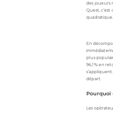
des joueurs r
Quest, c’es
quadratique
Casino en li
En décomposa
immédiatemen
plus populai
96,1 % en re
s’appliquent.
départ.
Pourquoi c
Les opérateu