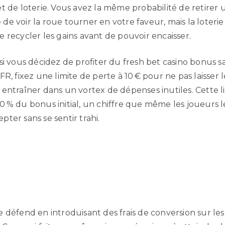
t de loterie. Vous avez la même probabilité de retirer 
de voir la roue tourner en votre faveur, mais la loteri
 recycler les gains avant de pouvoir encaisser.
 si vous décidez de profiter du fresh bet casino bonus 
FR, fixez une limite de perte à 10 € pour ne pas laisser 
 entraîner dans un vortex de dépenses inutiles. Cette l
 % du bonus initial, un chiffre que même les joueurs le
ter sans se sentir trahi.
bonus code exclusif sans dépôt France : la vérité qui d
no : 20 € de chip gratuit sans dépôt, la réalité d’un « c
son pesant d’or
 défend en introduisant des frais de conversion sur les 