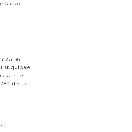
de Gonzo’s
n
rketeurs
slots les
rst, qui paie
nces de mise
78 € dès le
en