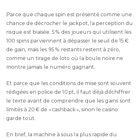
Parce que chaque spin est présenté comme une
chance de décrocher le jackpot, la perception du
risque est biaisée. 5 % des joueurs qui utilisent les
100 spins parviennent à dépasser le seuil de 15 €
de gain, mais les 95 % restants restent à zéro,
comme un tirage de loto où la boule noire ne
montre jamais le numéro gagnant.
Et parce que les conditions de mise sont souvent
rédigées en police de 10 pt, il faut déjà déchiffrer
le texte avant de comprendre que les gains sont
limités à 20 € de « cashback », sinon le casino
garde tout.
En bref, la machine à sous la plus rapide du