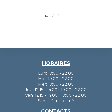
Les machines à sous qui méritent vraiment
votre temps – pas de blabla, juste le concret
16/06/2026
HORAIRES
Lun: 19:00 - 22:00
Mar: 19:00 - 22:00
Mer: 19:00 - 22:00
Jeu: 12:15 - 14:00 | 19:00 - 22:00
Ven: 12:15 - 14:00 | 19:00 - 22:00
Sam - Dim: Fermé
CONTACTS