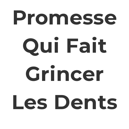
Promesse
Qui Fait
Grincer
Les Dents