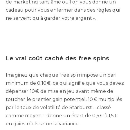
de marketing sans âme où l’on vous donne un
cadeau pour vous enfermer dans des règles qui
ne servent qu’à garder votre argent ».
Winstler Casino Bonus Sans Dépôt 2026 : Le
Grand Mirage des Promotions Gratuites
Le vrai coût caché des free spins
Imaginez que chaque free spin impose un pari
minimum de 0,10 €, ce qui signifie que vous devez
dépenser 10 € de mise en jeu avant même de
toucher le premier gain potentiel. 10 € multipliés
par le taux de volatilité de Starburst – classé
comme moyen – donne un écart de 0,5 € à 1,5 €
en gains réels selon la variance.