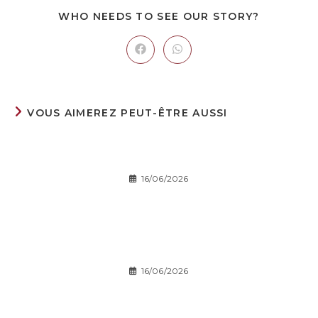
WHO NEEDS TO SEE OUR STORY?
VOUS AIMEREZ PEUT-ÊTRE AUSSI
Casino en ligne fiable Charleroi : la dure
vérité derrière les promos luisantes
16/06/2026
Moicasino Cashback sans dépôt France : la
réalité derrière le leurre marketing
16/06/2026