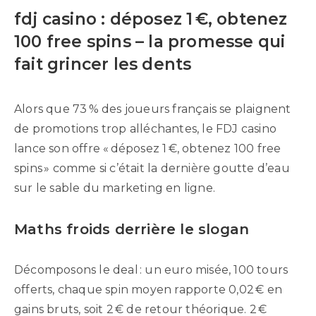
fdj casino : déposez 1 €, obtenez
100 free spins – la promesse qui
fait grincer les dents
Alors que 73 % des joueurs français se plaignent
de promotions trop alléchantes, le FDJ casino
lance son offre « déposez 1 €, obtenez 100 free
spins » comme si c’était la dernière goutte d’eau
sur le sable du marketing en ligne.
Maths froids derrière le slogan
Décomposons le deal : un euro misée, 100 tours
offerts, chaque spin moyen rapporte 0,02 € en
gains bruts, soit 2 € de retour théorique. 2 €