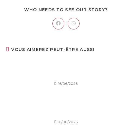
WHO NEEDS TO SEE OUR STORY?
VOUS AIMEREZ PEUT-ÊTRE AUSSI
Caibo Casino 105 Free Spins Sans Dépôt
Argent Réel : Le Mirage du « Free » qui Coûte
Plus Que Vous Ne Le Pensez
16/06/2026
Casino en ligne sans arnaque France : la
vérité crue que les marketeurs ne veulent
pas dire
16/06/2026