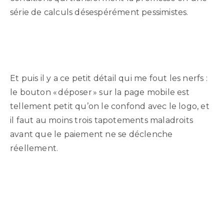
série de calculs désespérément pessimistes.
Le casino en ligne payant le plus rapide : la vérité
qui fâche
Et puis il y a ce petit détail qui me fout les nerfs :
le bouton « déposer » sur la page mobile est
tellement petit qu’on le confond avec le logo, et
il faut au moins trois tapotements maladroits
avant que le paiement ne se déclenche
réellement.
7signs casino 240 tours gratuits sans dépôt
argent réel 2026 France : le cauchemar
marketing qui ne paie pas