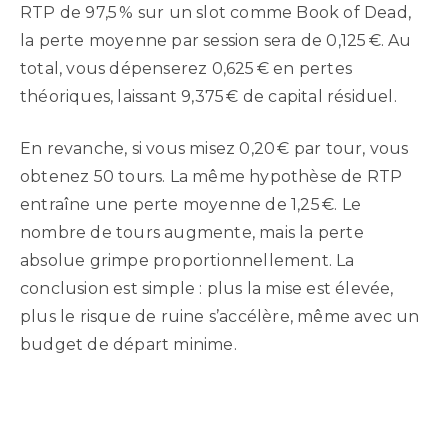
RTP de 97,5 % sur un slot comme Book of Dead,
la perte moyenne par session sera de 0,125 €. Au
total, vous dépenserez 0,625 € en pertes
théoriques, laissant 9,375 € de capital résiduel.
En revanche, si vous misez 0,20 € par tour, vous
obtenez 50 tours. La même hypothèse de RTP
entraîne une perte moyenne de 1,25 €. Le
nombre de tours augmente, mais la perte
absolue grimpe proportionnellement. La
conclusion est simple : plus la mise est élevée,
plus le risque de ruine s’accélère, même avec un
budget de départ minime.
Roulette multijoueur en ligne gratuits : la vérité
crue derrière les promesses de casino