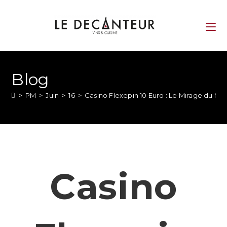
Blog
>
PM
>
Juin
>
16
>
Casino Flexepin 10 Euro : Le Mirage du Mini
Casino