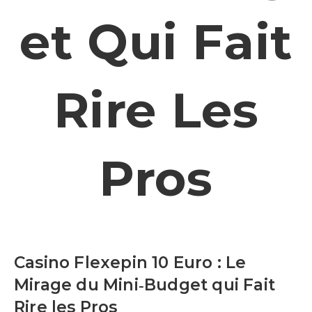
Et Qui Fait
Rire Les
Pros
Casino Flexepin 10 Euro : Le
Mirage du Mini‑Budget qui Fait
Rire les Pros