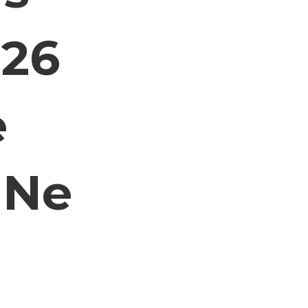
026
e
 Ne