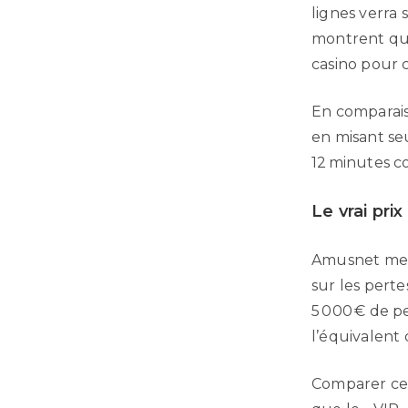
lignes verra
montrent que
casino pour c
En comparais
en misant se
12 minutes co
Le vrai pri
Amusnet met 
sur les perte
5 000 € de p
l’équivalent
Comparer ce 