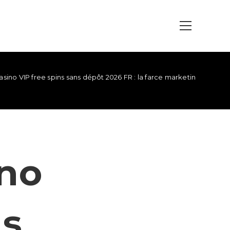
sino VIP free spins sans dépôt 2026 FR : la farce marketing qui ne p
no
ns