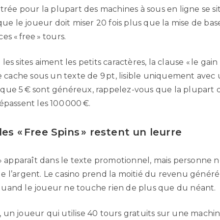
ntrée pour la plupart des machines à sous en ligne se sit
 que le joueur doit miser 20 fois plus que la mise de ba
es « free » tours.
les sites aiment les petits caractères, la clause « le g
se cache sous un texte de 9 pt, lisible uniquement avec 
que 5 € sont généreux, rappelez-vous que la plupart 
épassent les 100 000 €.
es « Free Spins » restent un leurre
t » apparaît dans le texte promotionnel, mais personne
e l’argent. Le casino prend la moitié du revenu génér
uand le joueur ne touche rien de plus que du néant.
 un joueur qui utilise 40 tours gratuits sur une machin