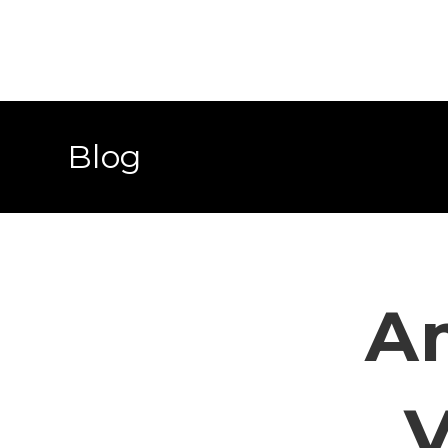
Blog
A
V