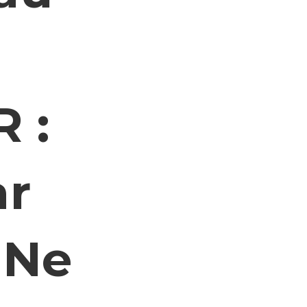
 :
ar
 Ne