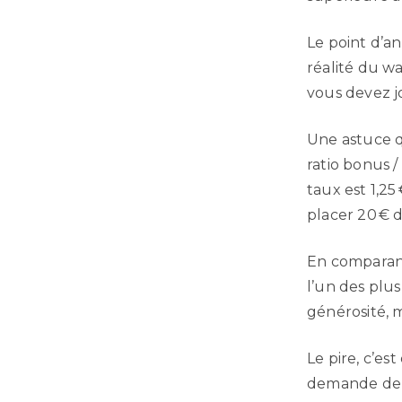
Le point d’an
réalité du w
vous devez jo
Une astuce q
ratio bonus /
taux est 1,2
placer 20 € d
En comparant
l’un des plu
générosité, m
Le pire, c’e
demande de r