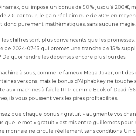
namax, qui impose un bonus de 50 % jusqu’à 200 €, m
u de 2 € par tour, le gain réel diminue de 30 % en moye
nt donc purement mathématiques, sans aucune magie.
 les chiffres sont plus convaincants que les promesses
de de 2024-07-15 qui promet une tranche de 15 % supp
 ? De quoi rendre les dépenses encore plus lourdes.
machine à sous, comme le fameux Mega Joker, ont des 
rtaines versions, mais le bonus d’Alphabkey ne touche
imite aux machines à faible RTP comme Book of Dead (96,
es, ils vous poussent vers les pires profitabilités.
ensez que chaque bonus « gratuit » augmente vos chan
s que le mot « gratuit » est mis entre guillemets pour
ne monnaie ne circule réellement sans conditions. Un c