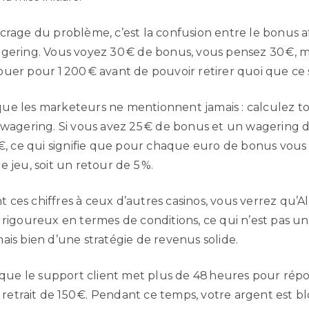
crage du problème, c’est la confusion entre le bonus af
agering. Vous voyez 30 € de bonus, vous pensez 30 €, ma
uer pour 1 200 € avant de pouvoir retirer quoi que ce s
ue les marketeurs ne mentionnent jamais : calculez to
 wagering. Si vous avez 25 € de bonus et un wagering de
5 €, ce qui signifie que pour chaque euro de bonus vou
e jeu, soit un retour de 5 %.
 ces chiffres à ceux d’autres casinos, vous verrez qu’
s rigoureux en termes de conditions, ce qui n’est pas u
ais bien d’une stratégie de revenus solide.
st que le support client met plus de 48 heures pour ré
etrait de 150 €. Pendant ce temps, votre argent est bl