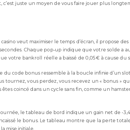
t, c’est juste un moyen de vous faire jouer plus longte
sino cashback sans wager instantané FR : la vraie arna
»
casino veut maximiser le temps d’écran, il propose des 
2 secondes. Chaque pop‑up indique que votre solde a
 que votre bankroll réelle a baissé de 0,05 € à cause du 
 du code bonus ressemble à la boucle infinie d’un slo
vous tournez, vous perdez, vous recevez un « bonus » qui
us êtes coincé dans un cycle sans fin, comme un hamste
a journée, le tableau de bord indique un gain net de -3
encaissé le bonus. Le tableau montre que la perte total
a mise initiale.