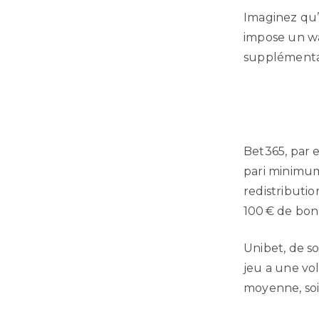
Imaginez qu
impose un wa
supplémentair
Le nitro cas
c’est un le
Bet365, par 
pari minimum 
redistributi
100 € de bon
Unibet, de so
jeu a une vo
moyenne, soit