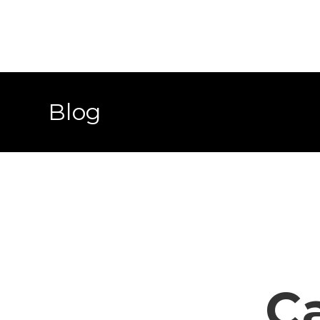
Blog
C