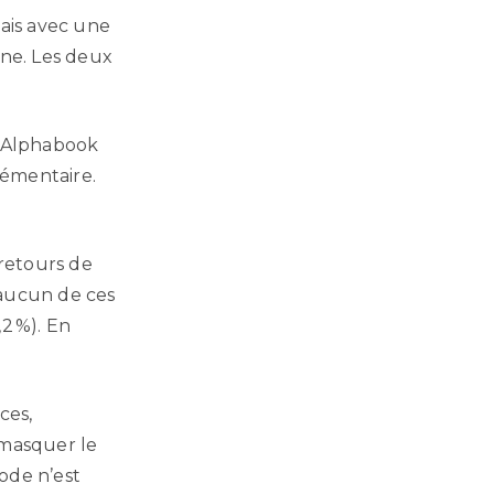
ais avec une
nne. Les deux
, Alphabook
lémentaire.
retours de
 aucun de ces
2 %). En
ces,
 masquer le
ode n’est