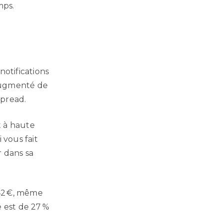
mps.
que déguisée
notifications
 augmenté de
spread.
t à haute
 vous fait
r dans sa
,42 €, même
e est de 27 %