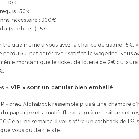
l : 10 €
equis : 30 x
ne nécessaire : 300 €
du (Starburst) : 5 €
ntre que même si vous avez la chance de gagner 5 €, 
erdu 5 € net après avoir satisfait le wagering. Vous 
 même montant que le ticket de loterie de 2 € qui aura
€.
s « VIP » sont un canular bien emballé
IP » chez Alphabook ressemble plus à une chambre d’
du papier peint à motifs floraux qu’à un traitement roy
0 € en une semaine, il vous offre un cashback de 1 %, so
 que vous quittez le site.